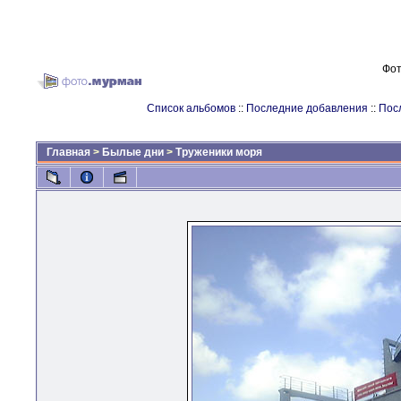
Фот
Список альбомов
::
Последние добавления
::
Пос
Главная
>
Былые дни
>
Труженики моря