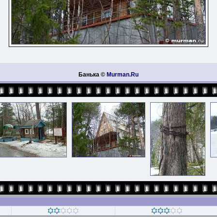
Банька ©
Murman.Ru