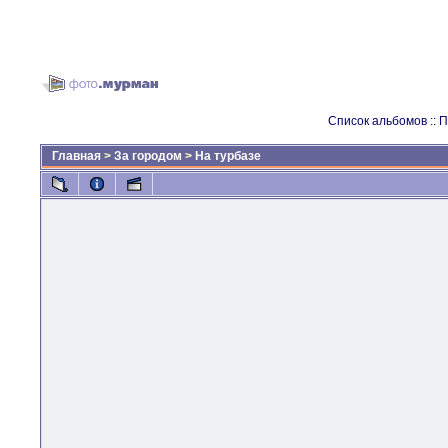
Список альбомов
::
П
Главная
>
За городом
>
На турбазе