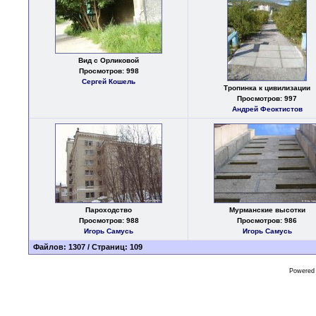
Вид с Орликовой
Просмотров: 998
Сергей Кошель
Тропинка к цивилизации
Просмотров: 997
Андрей Феоктистов
Пароходство
Мурманские высотки
Просмотров: 988
Просмотров: 986
Игорь Самусь
Игорь Самусь
Файлов: 1307 / Страниц: 109
Powered