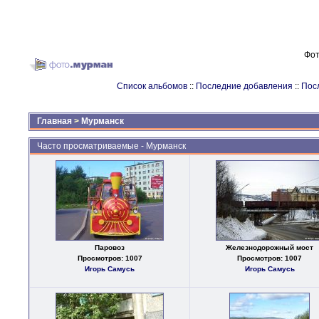
Фот
Список альбомов
::
Последние добавления
::
Пос
Главная
>
Мурманск
Часто просматриваемые - Мурманск
Паровоз
Железнодорожный мост
Просмотров: 1007
Просмотров: 1007
Игорь Самусь
Игорь Самусь