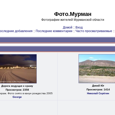
Фото.Мурман
Фотографии жителей Мурманской области
Домой
::
Вход
оследние добавления
::
Последние комментарии
::
Часто просматриваемые
:
Дикий Юг
Дорога ведущая к храму
Просмотров: 1414
Просмотров: 2358
храм. Фото снято в канун рождества 2005
Николай Серёгин
George