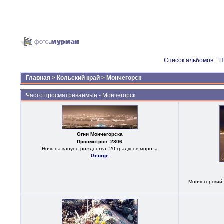
Список альбомов
::
П
Главная
>
Кольский край
>
Мончегорск
Часто просматриваемые - Мончегорск
Огни Мончегорска
Просмотров: 2806
Ночь на кануне рождества. 20 градусов мороза
George
Мончегорский 