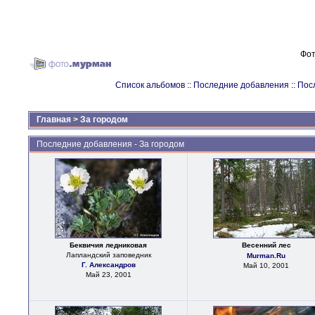
Фот
Список альбомов
::
Последние добавления
::
Пос
Главная
>
За городом
Последние добавления - За городом
Беквичия ледниковая
Весенний лес
Лапландский заповедник
Murman.Ru
Г. Александров
Май 10, 2001
Май 23, 2001