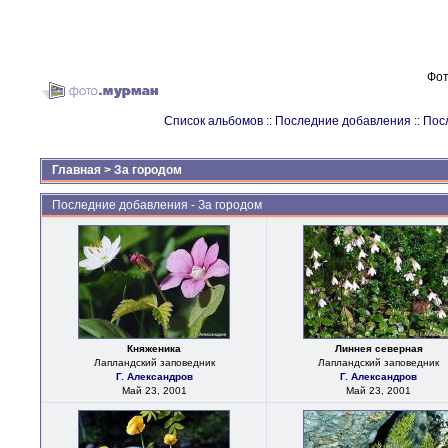
Фот
Список альбомов
::
Последние добавления
::
Пос
Главная
>
За городом
Последние добавления - За городом
Княженика
Линнея северная
Лапландский заповедник
Лапландский заповедник
Г. Александров
Г. Александров
Май 23, 2001
Май 23, 2001