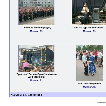
...но все было в порядке,..
Аппаратуры было много,..
Murman.Ru
Murman.Ru
Приехал "Белый Орел" и Михаил
Шуфутинский.
Murman.Ru
...а потом танцевали...
Murman.Ru
Файлов: 33 / Страниц: 3
Powered