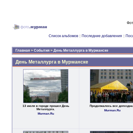
Фот
Список альбомов
::
Последние добавления
::
Пос
Главная
>
События
>
День Металлурга в Мурманске
День Металлурга в Мурманске
13 июля в городе прошел День
Продолжалось все допоздна,
Металлурга.
Murman.Ru
Murman.Ru