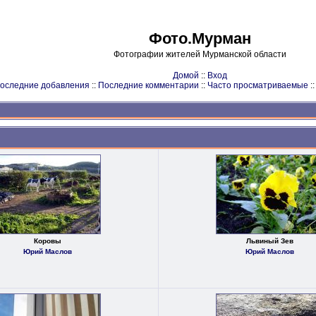
Фото.Мурман
Фотографии жителей Мурманской области
Домой
::
Вход
оследние добавления
::
Последние комментарии
::
Часто просматриваемые
:
Коровы
Львиный Зев
Юрий Маслов
Юрий Маслов