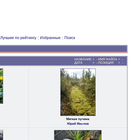
:
Лучшие по рейтингу
::
Избранные
::
Поиск
НАЗВАНИЕ
+
-
ИМЯ ФАЙЛА
+
-
ДАТА
+
-
ПОЗИЦИЯ
+
-
Мягкая пучина
Юрий Маслов