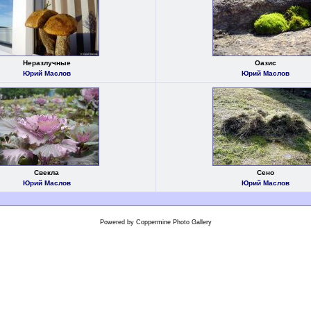
Неразлучные
Оазис
Юрий Маслов
Юрий Маслов
Свекла
Сено
Юрий Маслов
Юрий Маслов
Powered by
Coppermine Photo Gallery