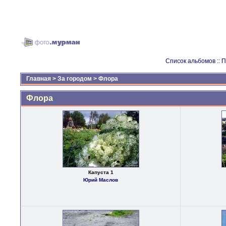
Список альбомов
::
П
Главная
>
За городом
>
Флора
Флора
Капуста 1
Юрий Маслов