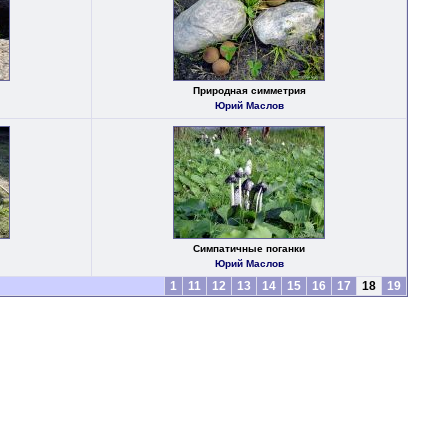
Природная симметрия
Юрий Маслов
Симпатичные поганки
Юрий Маслов
1
11
12
13
14
15
16
17
18
19