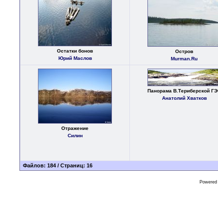
Остатки бонов
Остров
Юрий Маслов
Murman.Ru
Панорама В.Териберской Г
Анатолий Хватков
Отражение
Силин
Файлов: 184 / Страниц: 16
Powered