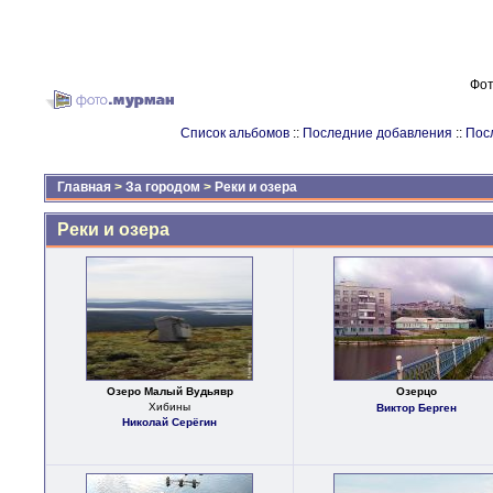
Фот
Список альбомов
::
Последние добавления
::
Пос
Главная
>
За городом
>
Реки и озера
Реки и озера
Озеро Малый Вудьявр
Озерцо
Хибины
Виктор Берген
Николай Серёгин