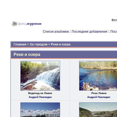
Фот
Список альбомов
::
Последние добавления
::
Пос
Главная
>
За городом
>
Реки и озера
Реки и озера
Водопад на Лавне
Река Лавна
Андрей Павлидис
Андрей Павлидис