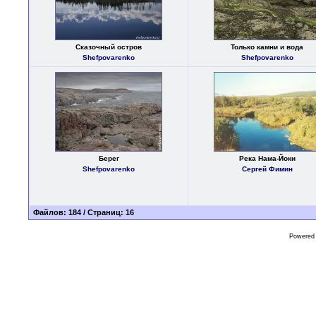
Сказочный остров
Только камни и вода
Shefpovarenko
Shefpovarenko
Берег
Река Нама-Йоки
Shefpovarenko
Сергей Фимин
Файлов: 184 / Страниц: 16
Powered