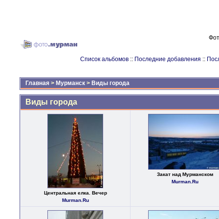
Фот
Список альбомов
::
Последние добавления
::
Пос
Главная
>
Мурманск
>
Виды города
Виды города
Закат над Мурманском
Murman.Ru
Центральная елка. Вечер
Murman.Ru