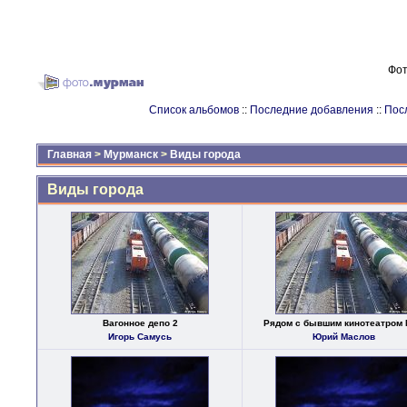
Фот
Список альбомов
::
Последние добавления
::
Пос
Главная
>
Мурманск
>
Виды города
Виды города
Вагонное депо 2
Рядом с бывшим кинотеатром
Игорь Самусь
Юрий Маслов