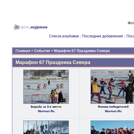
Фот
Список альбомов
::
Последние добавления
::
Пос
Главная
>
События
>
Марафон 67 Праздника Севера
Марафон 67 Праздника Севера
Борьба за 3-е место
Финиш победителей
Murman.Ru
Murman.Ru