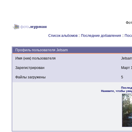
Фот
Список альбомов
::
Последние добавления
::
Пос
Профиль пользователя Jetsam
Имя (ник) пользователя
Jetsa
Зарегистрирован
Март 
Файлы загружены
5
Послед
Нажмите, чтобы уви