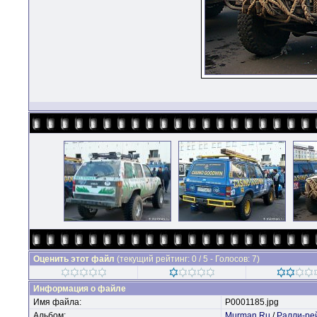
Оценить этот файл
(текущий рейтинг: 0 / 5 - Голосов: 7)
Информация о файле
Имя файла:
P0001185.jpg
Альбом:
Murman.Ru
/
Ралли-ре