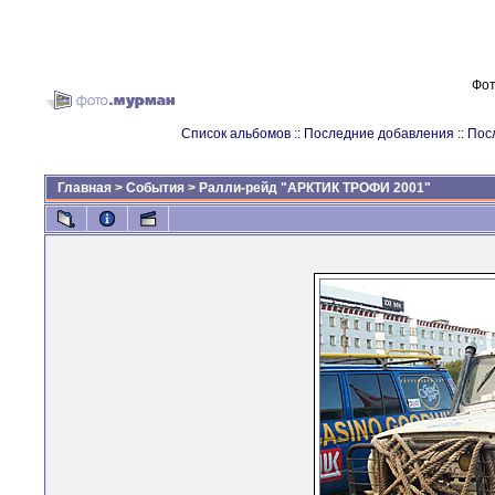
Фот
Список альбомов
::
Последние добавления
::
Пос
Главная
>
События
>
Ралли-рейд "АРКТИК ТРОФИ 2001"