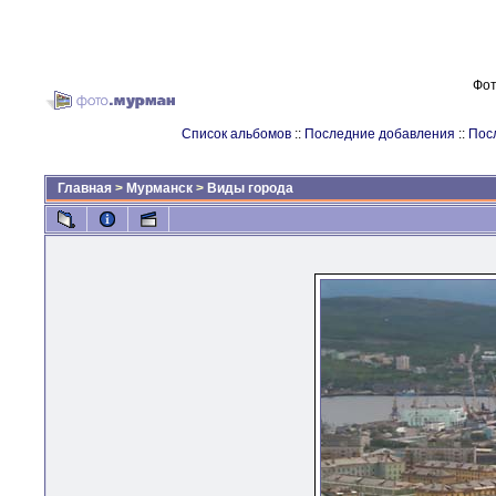
Фот
Список альбомов
::
Последние добавления
::
Пос
Главная
>
Мурманск
>
Виды города