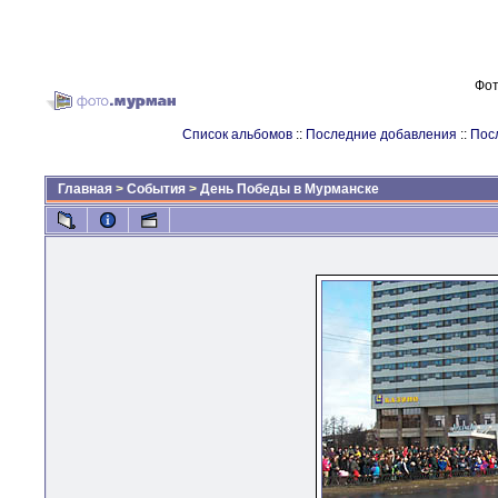
Фот
Список альбомов
::
Последние добавления
::
Пос
Главная
>
События
>
День Победы в Мурманске