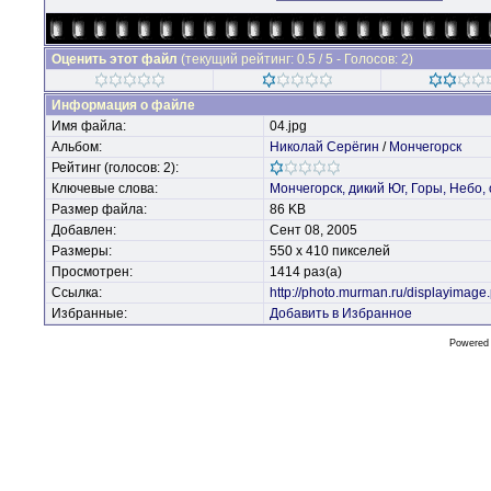
Оценить этот файл
(текущий рейтинг: 0.5 / 5 - Голосов: 2)
Информация о файле
Имя файла:
04.jpg
Альбом:
Николай Серёгин
/
Мончегорск
Рейтинг (голосов: 2):
Ключевые слова:
Мончегорск,
дикий
Юг,
Горы,
Небо,
Размер файла:
86 KB
Добавлен:
Сент 08, 2005
Размеры:
550 x 410 пикселей
Просмотрен:
1414 раз(а)
Ссылка:
http://photo.murman.ru/displayimag
Избранные:
Добавить в Избранное
Powered