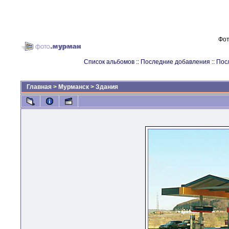
Фот
Список альбомов
::
Последние добавления
::
Пос
Главная
>
Мурманск
>
Здания