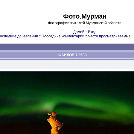
Фото.Мурман
Фотографии жителей Мурманской области
Домой
::
Вход
оследние добавления
::
Последние комментарии
::
Часто просматриваемые
:
ФАЙЛОВ 7/3688