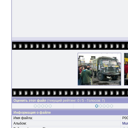
Оценить этот файл
(текущий рейтинг: 0 / 5 - Голосов: 7)
Информация о файле
Имя файла:
P00
Альбом:
Mu