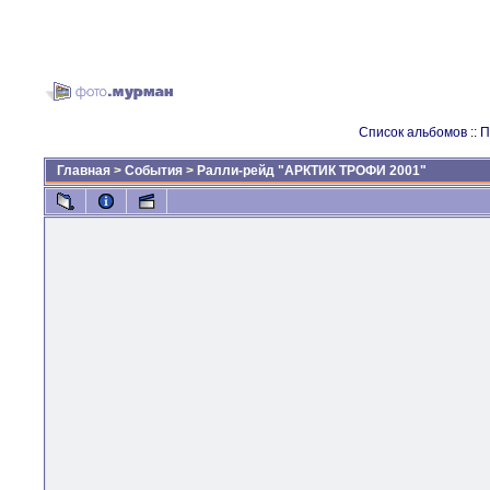
Список альбомов
::
П
Главная
>
События
>
Ралли-рейд "АРКТИК ТРОФИ 2001"