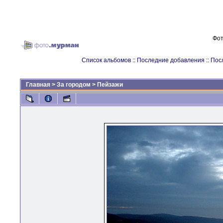
Фот
Список альбомов
::
Последние добавления
::
Пос
Главная
>
За городом
>
Пейзажи