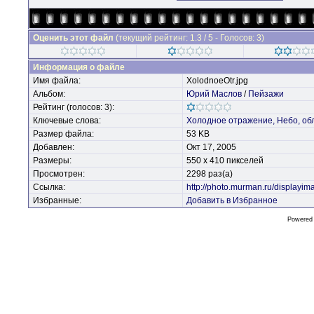
Оценить этот файл
(текущий рейтинг: 1.3 / 5 - Голосов: 3)
Информация о файле
Имя файла:
XolodnoeOtr.jpg
Альбом:
Юрий Маслов
/
Пейзажи
Рейтинг (голосов: 3):
Ключевые слова:
Холодное
отражение,
Небо,
об
Размер файла:
53 KB
Добавлен:
Окт 17, 2005
Размеры:
550 x 410 пикселей
Просмотрен:
2298 раз(а)
Ссылка:
http://photo.murman.ru/display
Избранные:
Добавить в Избранное
Powered