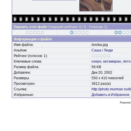
Оценить этот файл
(текущий рейтинг: 0 / 5 - Голосов: 1)
Информация о файле
Имя файла:
dvoika.jpg
Альбом:
Саша
/
Люди
Рейтинг (голосов: 1):
Ключевые слова:
озеро,
катамаран,
лето
Размер файла:
58 KB
Добавлен:
Дек 20, 2002
Размеры:
550 x 410 пикселей
Просмотрен:
3812 раз(а)
Ссылка:
http://photo.murman.ru
Избранные:
Добавить в Избранное
Powered