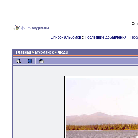
Фот
Список альбомов
::
Последние добавления
::
Пос
Главная
>
Мурманск
>
Люди