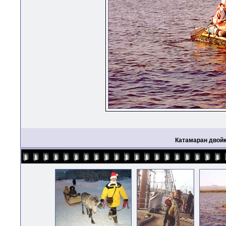
Катамаран двойк