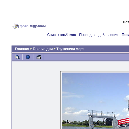
Фот
Список альбомов
::
Последние добавления
::
Пос
Главная
>
Былые дни
>
Труженики моря