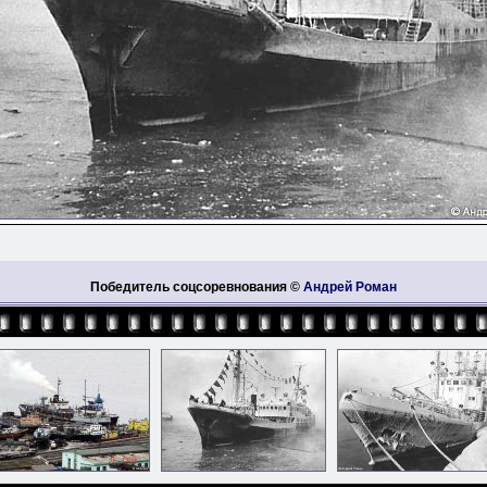
Победитель соцсоревнования ©
Андрей Роман