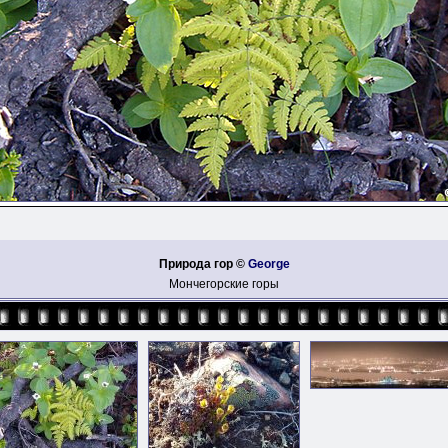
Природа гор ©
George
Мончегорские горы