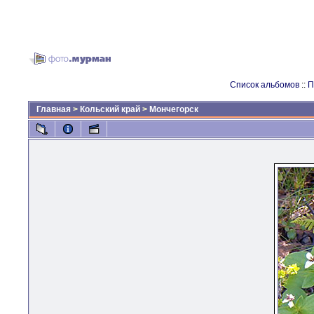
Список альбомов
::
П
Главная
>
Кольский край
>
Мончегорск