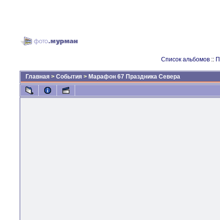
Список альбомов
::
П
Главная
>
События
>
Марафон 67 Праздника Севера