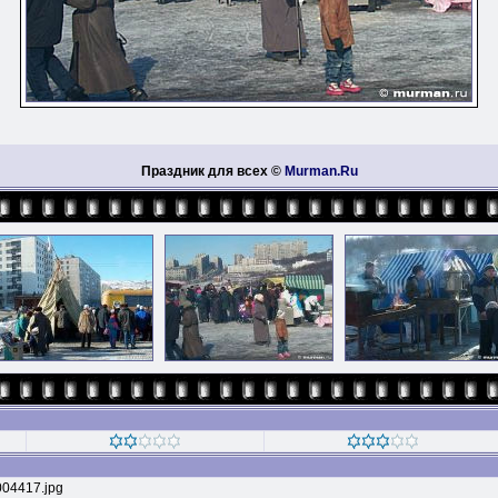
Праздник для всех ©
Murman.Ru
04417.jpg