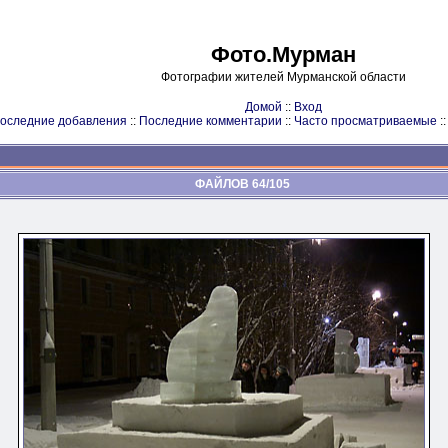
Фото.Мурман
Фотографии жителей Мурманской области
Домой
::
Вход
оследние добавления
::
Последние комментарии
::
Часто просматриваемые
:
ФАЙЛОВ 64/105