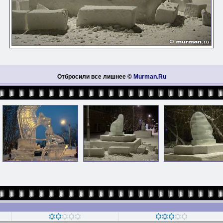
Отбросили все лишнее ©
Murman.Ru