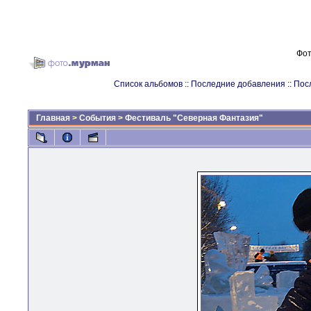
Фот
Список альбомов
::
Последние добавления
::
Пос
Главная
>
События
>
Фестиваль "Северная Фантазия"