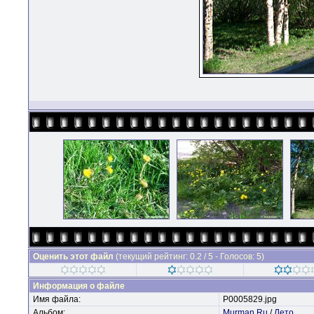
Оценить этот файл
(текущий рейтинг: 0.2 / 5 - Голосов: 5)
Информация о файле
Имя файла:
P0005829.jpg
Альбом:
Murman.Ru
/
Лето