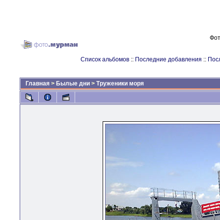
Фот
Список альбомов
::
Последние добавления
::
Пос
Главная
>
Былые дни
>
Труженики моря