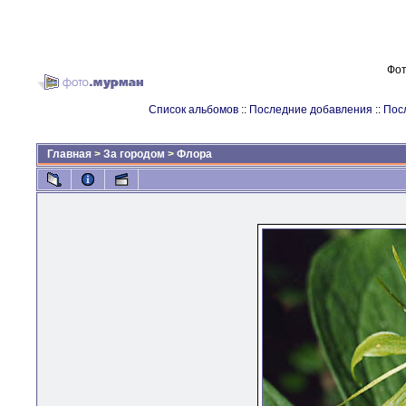
Фот
Список альбомов
::
Последние добавления
::
Пос
Главная
>
За городом
>
Флора