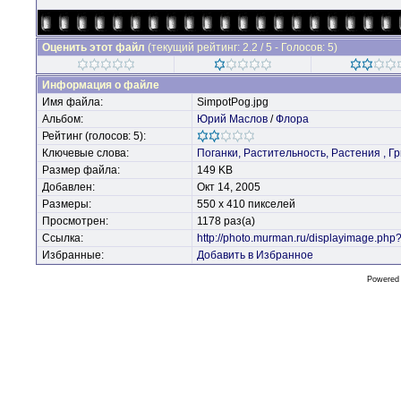
Оценить этот файл
(текущий рейтинг: 2.2 / 5 - Голосов: 5)
Информация о файле
Имя файла:
SimpotPog.jpg
Альбом:
Юрий Маслов
/
Флора
Рейтинг (голосов: 5):
Ключевые слова:
Поганки,
Растительность,
Растения
,
Гр
Размер файла:
149 KB
Добавлен:
Окт 14, 2005
Размеры:
550 x 410 пикселей
Просмотрен:
1178 раз(а)
Ссылка:
http://photo.murman.ru/displayimage.ph
Избранные:
Добавить в Избранное
Powered