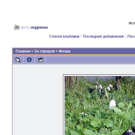
Фот
Список альбомов
::
Последние добавления
::
Пос
Главная
>
За городом
>
Флора