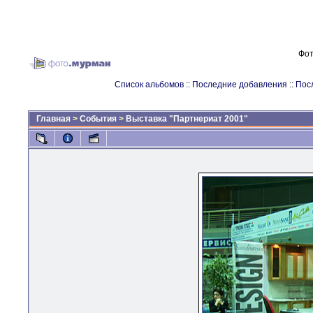
Фот
Список альбомов
::
Последние добавления
::
Пос
Главная
>
События
>
Выставка "Партнериат 2001"