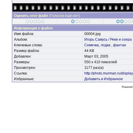
Оценить этот файл
(Голосов ещё нет)
Информация о файле
Имя файла:
00004.jpg
Альбом:
Игорь Самусь
/
Реки и озера
Ключевые слова:
Семечка,
лодка
,
фантан
Размер файла:
44 KB
Добавлен:
Март 03, 2005
Размеры:
550 x 410 пикселей
Просмотрен:
1177 раз(а)
Ссылка:
http://photo.murman.ru/disp
Избранные:
Добавить в Избранное
Powered