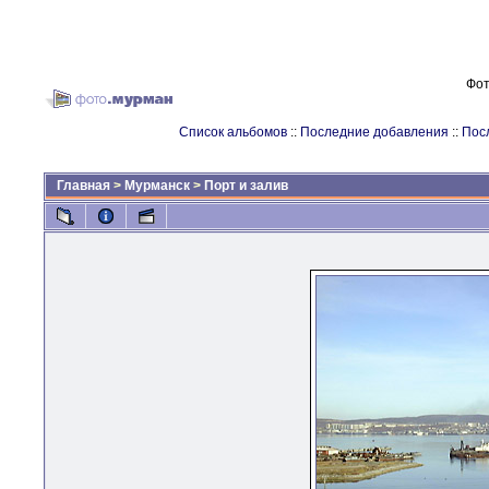
Фот
Список альбомов
::
Последние добавления
::
Пос
Главная
>
Мурманск
>
Порт и залив