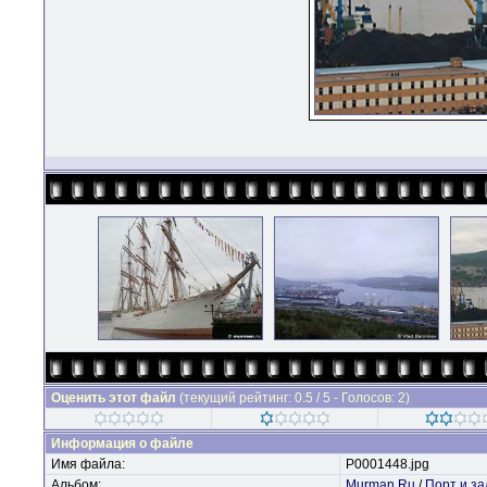
Оценить этот файл
(текущий рейтинг: 0.5 / 5 - Голосов: 2)
Информация о файле
Имя файла:
P0001448.jpg
Альбом:
Murman.Ru
/
Порт и за