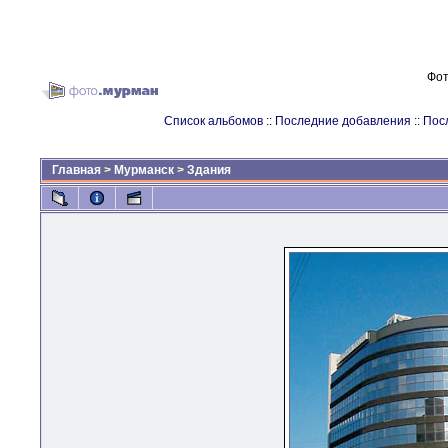
Фот
Список альбомов
::
Последние добавления
::
Пос
Главная
>
Мурманск
>
Здания