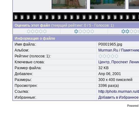
Оценить этот файл
(текущий рейтинг: 0 / 5 - Голосов: 1)
Информация о файле
Имя файла:
P0001965.jpg
Альбом:
Murman.Ru
/
Памятник
Рейтинг (голосов: 1):
Ключевые слова:
Центр,
Проспект
Лени
Размер файла:
32 KB
Добавлен:
Апр 06, 2001
Размеры:
300 x 400 пикселей
Просмотрен:
3396 раз(а)
Ссылка:
http://photo.murman.ru
Избранные:
Добавить в Избранное
Powered