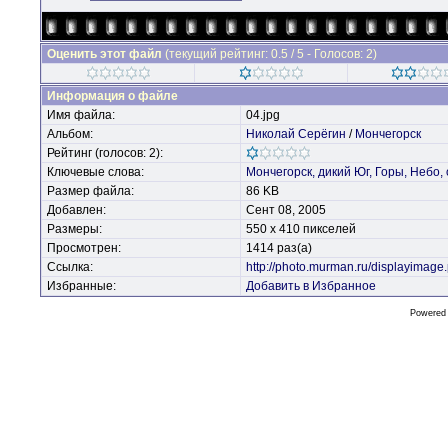
Оценить этот файл
(текущий рейтинг: 0.5 / 5 - Голосов: 2)
Информация о файле
Имя файла:
04.jpg
Альбом:
Николай Серёгин
/
Мончегорск
Рейтинг (голосов: 2):
Ключевые слова:
Мончегорск,
дикий
Юг,
Горы,
Небо,
Размер файла:
86 KB
Добавлен:
Сент 08, 2005
Размеры:
550 x 410 пикселей
Просмотрен:
1414 раз(а)
Ссылка:
http://photo.murman.ru/displayimag
Избранные:
Добавить в Избранное
Powered