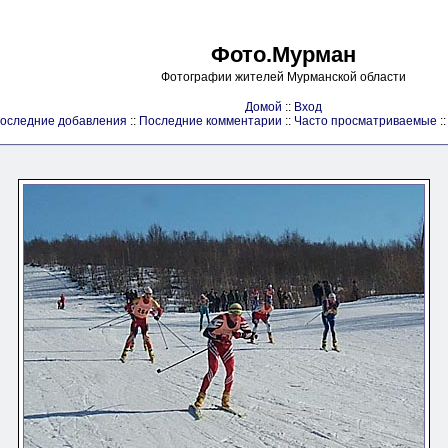
Фото.Мурман
Фотографии жителей Мурманской области
Домой
::
Вход
оследние добавления
::
Последние комментарии
::
Часто просматриваемые
: