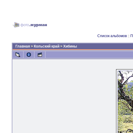
Список альбомов
::
П
Главная
>
Кольский край
>
Хибины