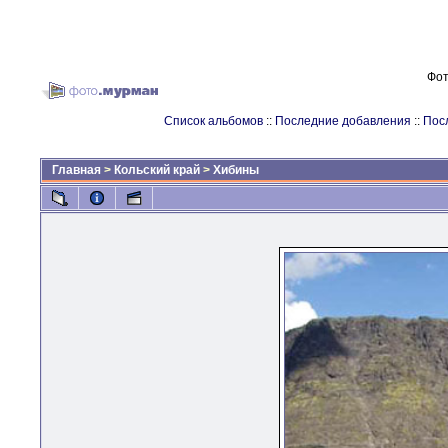
Фот
Список альбомов
::
Последние добавления
::
Пос
Главная
>
Кольский край
>
Хибины