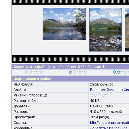
Оценить этот файл
(текущий рейтинг: 0 / 5 - Голосов: 1)
Информация о файле
Имя файла:
zhiganov-9.jpg
Альбом:
Валентин Жиганов
/
Хи
Рейтинг (голосов: 1):
Размер файла:
40 KB
Добавлен:
Сент 08, 2003
Размеры:
410 x 550 пикселей
Просмотрен:
2054 раз(а)
Ссылка:
http://photo.murman.ru
Избранные:
Добавить в Избранное